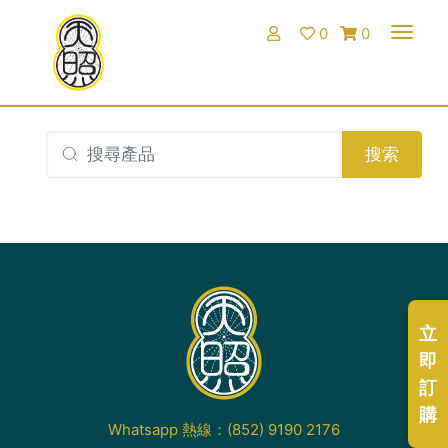
購
×
Togg
0
0
物
車
商品
項目
搜索
: 0
總
計 :
$
0.00
結
賬
立
即
訂
購
Whatsapp 熱線：
(852) 9190 2176