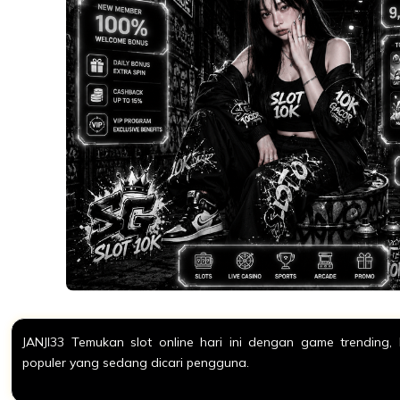
JANJI33
Temukan slot online hari ini dengan game trending, 
populer yang sedang dicari pengguna.